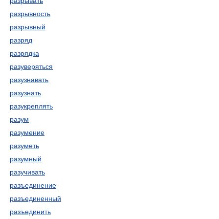
разрывать
разрывность
разрывный
разряд
разрядка
разуверяться
разузнавать
разузнать
разукреплять
разум
разумение
разуметь
разумный
разучивать
разъединение
разъединенный
разъединить